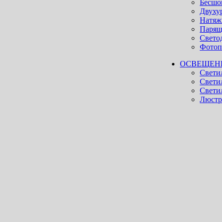
Бесшо
Двуху
Натяж
Парящ
Свето
Фотоп
ОСВЕЩЕН
Свети
Свети
Светил
Люст