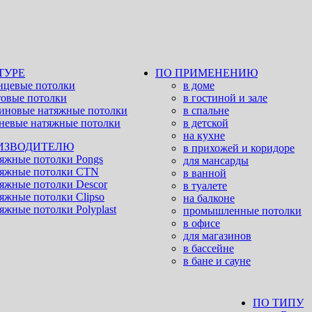
ТУРЕ
ПО ПРИМЕНЕНИЮ
нцевые потолки
в доме
овые потолки
в гостиной и зале
иновые натяжные потолки
в спальне
невые натяжные потолки
в детской
на кухне
ИЗВОДИТЕЛЮ
в прихожей и коридоре
яжные потолки Pongs
для мансарды
яжные потолки CTN
в ванной
яжные потолки Descor
в туалете
яжные потолки Clipso
на балконе
яжные потолки Polyplast
промышленные потолки
в офисе
для магазинов
в бассейне
в бане и сауне
ПО ТИПУ