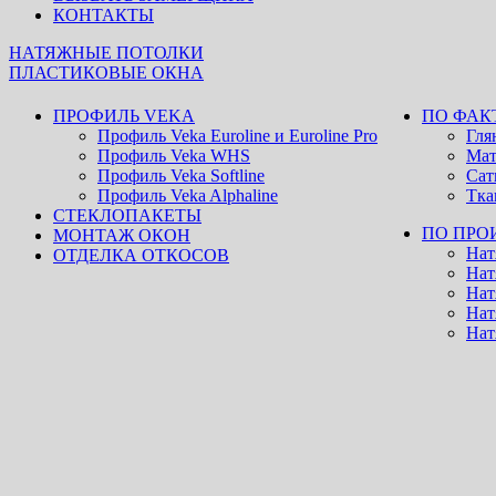
КОНТАКТЫ
НАТЯЖНЫЕ ПОТОЛКИ
ПЛАСТИКОВЫЕ ОКНА
ПРОФИЛЬ VEKA
ПО ФАК
Профиль Veka Euroline и Eurоline Pro
Гля
Профиль Veka WHS
Мат
Профиль Veka Softline
Сат
Профиль Veka Alphaline
Тка
СТЕКЛОПАКЕТЫ
ПО ПРО
МОНТАЖ ОКОН
Нат
ОТДЕЛКА ОТКОСОВ
Нат
Нат
Нат
Нат