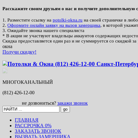
Расскажите своим друзьям о нас и получите дополнительную
1. Разместите ссылку на
potolki-okna.ru
на своей страничке в любо
2.
Оформите онлайн заявку на вызов замерщика
, в которой укажи
3. Ожидайте звонка нашего специалиста
* В акции не участвуют владельцы аккаунтов содержащих недос
Скидка предоставляется один раз и не суммируется со скидкой з
окна
Получи скидку!
МНОГОКАНАЛЬНЫЙ
(812)
426-12-00
не дозвониться?
закажи звонок
ГЛАВНАЯ
РАССРОЧКА 0%
ЗАКАЗАТЬ ЗВОНОК
ВЫЗВАТЬ ЗАМЕРЩИКА