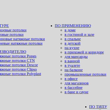
ТУРЕ
ПО ПРИМЕНЕНИЮ
нцевые потолки
в доме
овые потолки
в гостиной и зале
иновые натяжные потолки
в спальне
невые натяжные потолки
в детской
на кухне
ИЗВОДИТЕЛЮ
в прихожей и коридоре
яжные потолки Pongs
для мансарды
яжные потолки CTN
в ванной
яжные потолки Descor
в туалете
яжные потолки Clipso
на балконе
яжные потолки Polyplast
промышленные потолки
в офисе
для магазинов
в бассейне
в бане и сауне
ПО ТИПУ