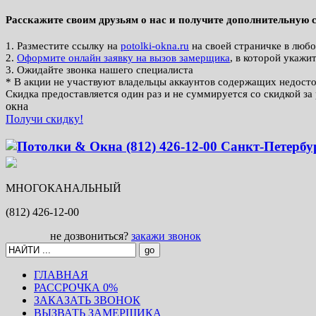
Расскажите своим друзьям о нас и получите дополнительную
1. Разместите ссылку на
potolki-okna.ru
на своей страничке в любо
2.
Оформите онлайн заявку на вызов замерщика
, в которой укажи
3. Ожидайте звонка нашего специалиста
* В акции не участвуют владельцы аккаунтов содержащих недос
Скидка предоставляется один раз и не суммируется со скидкой з
окна
Получи скидку!
МНОГОКАНАЛЬНЫЙ
(812)
426-12-00
не дозвониться?
закажи звонок
ГЛАВНАЯ
РАССРОЧКА 0%
ЗАКАЗАТЬ ЗВОНОК
ВЫЗВАТЬ ЗАМЕРЩИКА