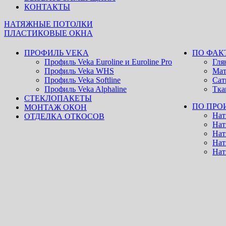
КОНТАКТЫ
НАТЯЖНЫЕ ПОТОЛКИ
ПЛАСТИКОВЫЕ ОКНА
ПРОФИЛЬ VEKA
ПО ФАК
Профиль Veka Euroline и Eurоline Pro
Гля
Профиль Veka WHS
Мат
Профиль Veka Softline
Сат
Профиль Veka Alphaline
Тка
СТЕКЛОПАКЕТЫ
ПО ПРО
МОНТАЖ ОКОН
Нат
ОТДЕЛКА ОТКОСОВ
Нат
Нат
Нат
Нат