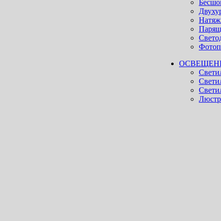
Бесшо
Двуху
Натяж
Парящ
Свето
Фотоп
ОСВЕЩЕН
Свети
Свети
Светил
Люст